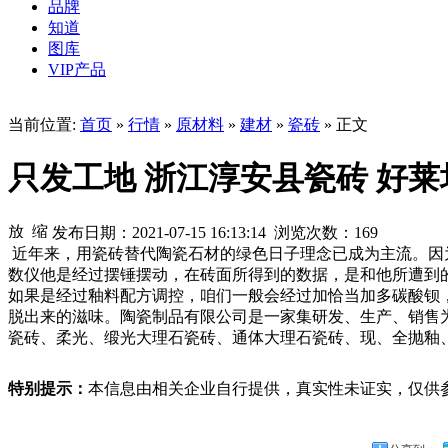
品牌
知道
图库
VIP产品
当前位置:
首页
»
行情
»
原材料
»
建材
»
瓷砖
» 正文
只发工地 浙江淳安县瓷砖 好
发布日期：2021-07-15 16:13:14 浏览次数：
169
近年来，用瓷砖替代陶瓷石材的绿色日子理念已成为主流。因
数仪他是经过摆锤摆动，在砖面所得到的数据，是和他所遭到
如果是经过釉料配方调控，咱们一般会经过加恰当加多碳酸钡
脱出来的滋味。陶瓷制品有限公司是一家集研发、生产、销售
瓷砖、柔光、缎光大理石瓷砖、通体大理石瓷砖、现、全抛釉
特别提示：
本信息由相关企业自行提供，真实性未证实，仅供