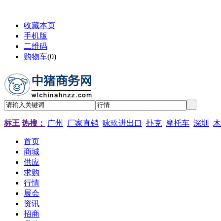
收藏本页
手机版
二维码
购物车
(
0
)
标王
热搜：
广州
厂家直销
咏玖进出口
扑克
摩托车
深圳
木
首页
商城
供应
求购
行情
展会
资讯
招商